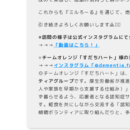
これからも『ミルろーる』を通じて、地
引き続きよろしくお願いします🙇🙇‍♀️
⭐️訪問の様子は公式インスタグラムにて
→→→
「動画はこちら！」
⭐️
チームオレンジ「すだちハート」様の
→→→
インスタグラム「@dementia.fri
◎チームオレンジ「すだちハート」は
ティアグループ
です。厚生労働省が推
人や家族を早期から支援する仕組み）
ず暮らせるよう、応援者となる認知症
す。軽食を共にしながら交流する「認
傾聴ボランティアに取り組んだりと、