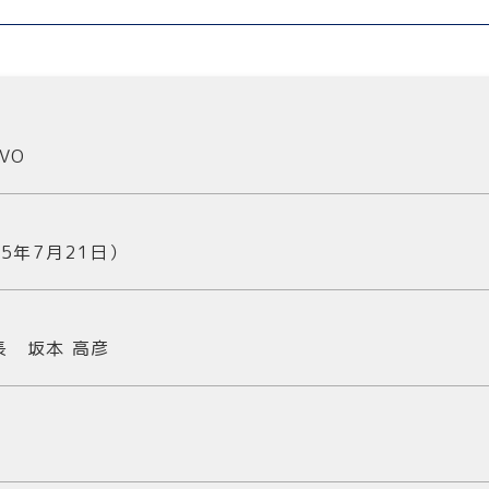
VO
和5年7月21日）
長 坂本 高彦