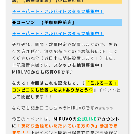
店】【徳島竜王店】【小松島町店
】
→
→
→パート・アルバイトスタッフ募集中！
◆
ローソン 【美摩病院前店】
→
→
→
パート・アルバイトスタッフ募集中！
それぞれ、期間・数量限定で設置しますので、お近
くの方はぜひ、無料配布ですのでお気軽にGETして
くださいね♡（近日中に随時設置します！）また、
上記設置店様では、
スタッフも絶賛募集中！
MIRUVOからも応募OKです♪
なので！今回はこれを記念して、『
「ミルろーる」
コンビニにも設置したよ♪ありがとう♡
』イベントと
して開催します！！
なんでも記念日にしちゃうMIRUVOですwww✨✨
今回のイベントは、
MIRUVOの
公式LINE
アカウント
に
「友だち登録をいただいている方のみ」参加でき
ます！！
下記イベント開始日程までに友だち登録い