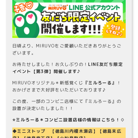
日頃より、MIRUVOをご愛顧いただきありがとうご
ざいます。
お待たせしました！お久しぶりの！
LINE友だち限定
イベント【第3弾】開催します♪
MIRUVOオリジナル＊新感覚くじ
『ミルろーる』
！
おかげさまで大好評をいただいております♪
この度、一部のコンビニ店様にて『ミルろーる』の
設置が決定いたしました！！
⭐️ミルろーる＊コンビニ設置店様の情報はこちら！⇩
◆
ミニストップ 【徳島川内榎木瀬店】【徳島末広