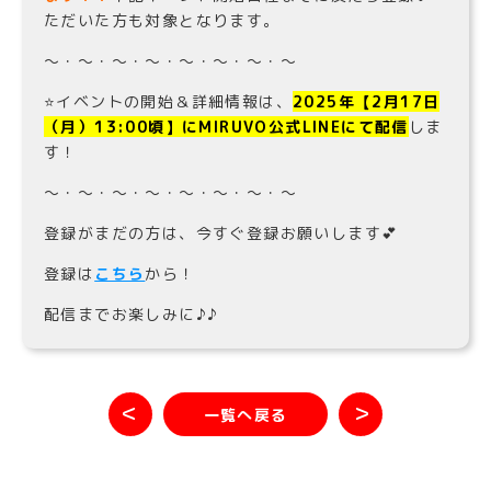
ただいた方も対象となります。
〜・〜・〜・〜・〜・〜・〜・〜
⭐️イベントの開始＆詳細情報は、
202
5
年【
2
月1
7
日
（月）13:00頃】にMIRUVO公式LINEにて配信
しま
す！
〜・〜・〜・〜・〜・〜・〜・〜
登録がまだの方は、今すぐ登録お願いします💕
登録は
こちら
から！
配信までお楽しみに♪♪
＜
＞
一覧へ戻る