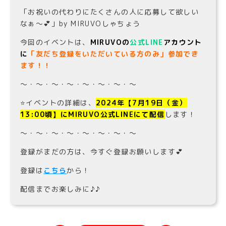
「お祝いの代わりにたくさんの人に応募して欲しい
なぁ〜💕」by MIRUVOしゃちょう
今回のイベントは、
MIRUVOの
公式LINE
アカウント
に
「友だち登録をいただいている方のみ」参加でき
ます！！
〜・〜・〜・〜・〜・〜・〜・〜
⭐️イベントの詳細は、
2024年【
7
月19日（金）
13:00頃】にMIRUVO公式LINEにて配信
します！
〜・〜・〜・〜・〜・〜・〜・〜
登録がまだの方は、今すぐ登録お願いします💕
登録は
こちら
から！
配信までお楽しみに♪♪