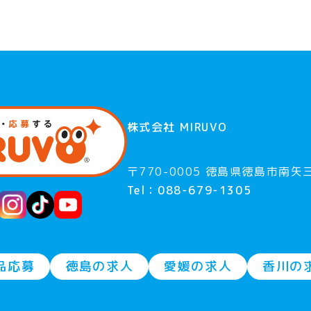
株式会社 MIRUVO
〒770-0005 徳島県徳島市南矢三
Tel：088-679-1305
品応募
徳島の求人
愛媛の求人
香川の