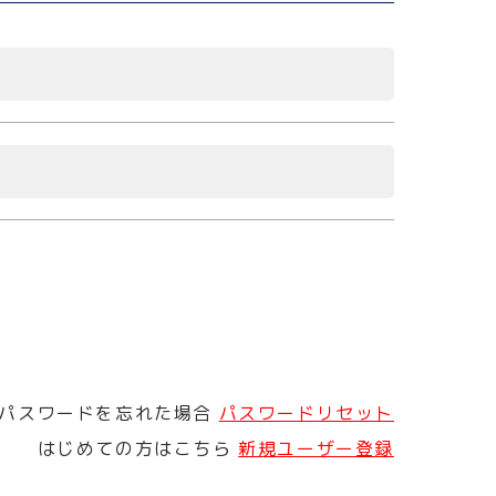
パスワードを忘れた場合
パスワードリセット
はじめての方はこちら
新規ユーザー登録