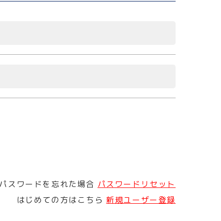
パスワードを忘れた場合
パスワードリセット
はじめての方はこちら
新規ユーザー登録