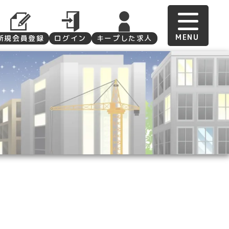
新規会員登録
ログイン
キープした求人