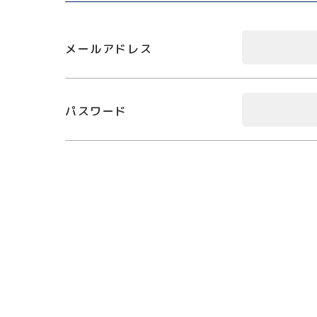
メールアドレス
パスワード