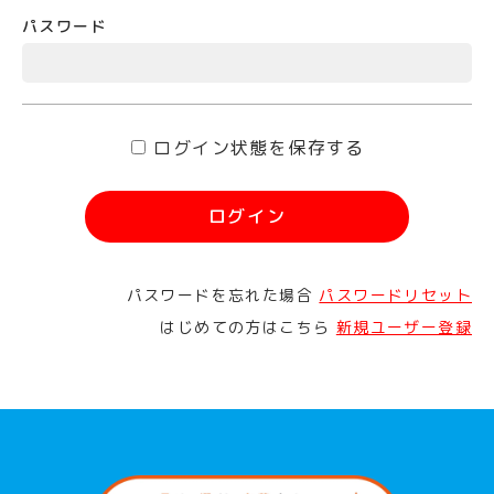
パスワード
ログイン状態を保存する
パスワードを忘れた場合
パスワードリセット
はじめての方はこちら
新規ユーザー登録