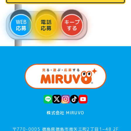
WEB
電話
キープ
応募
応募
する
株式会社 MIRUVO
〒770-0005 徳島県徳島市南矢三町2丁目1−48 2F