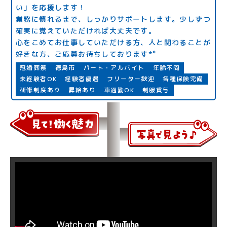
い」を応援します！
業務に慣れるまで、しっかりサポートします。少しずつ
確実に覚えていただければ大丈夫です。
心をこめてお仕事していただける方、人と関わることが
好きな方、ご応募お待ちしております*°
冠婚葬祭
徳島市
パート・アルバイト
年齢不問
未経験者OK
経験者優遇
フリーター歓迎
各種保険完備
研修制度あり
昇給あり
車通勤OK
制服貸与